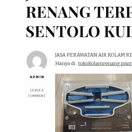
RENANG TER
SENTOLO KU
JASA PERAWATAN AIR KOLAM 
Hanya di :
tokokolamrenang.pra
ADMIN
LEAVE A
ON
COMMENT
JASA
PERAWATAN
AIR
KOLAM
RENANG
TERPERCAYA