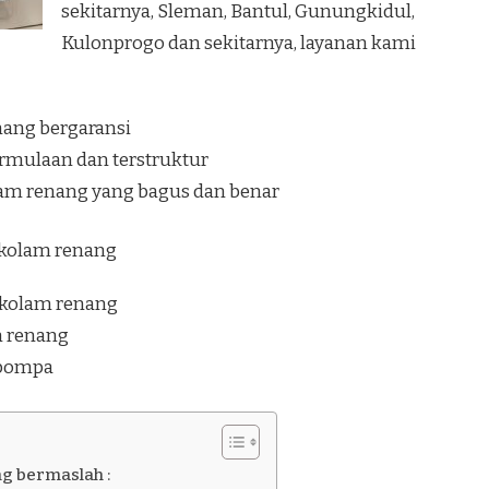
sekitarnya, Sleman, Bantul, Gunungkidul,
Kulonprogo dan sekitarnya, layanan kami
nang bergaransi
rmulaan dan terstruktur
lam renang yang bagus dan benar
i kolam renang
 kolam renang
am renang
 pompa
ng bermaslah :