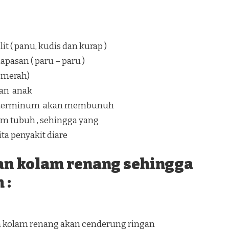
t ( panu, kudis dan kurap )
pasan ( paru – paru )
a merah)
an anak
ang terminum akan membunuh
lam tubuh , sehingga yang
a penyakit diare
an kolam renang sehingga
 :
n kolam renang akan cenderung ringan