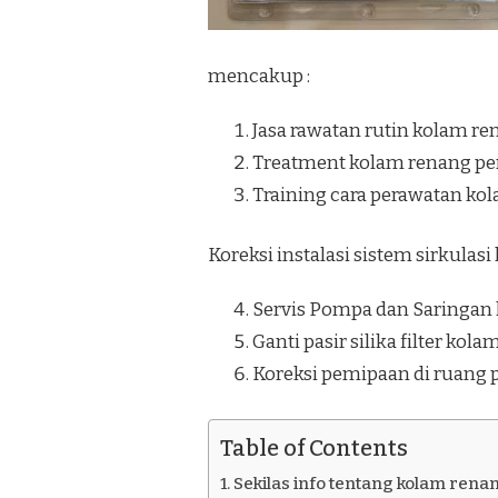
SENTOLO
KULON
PROGO
mencakup :
Jasa rawatan rutin kolam re
Treatment kolam renang pe
Training cara perawatan ko
Koreksi instalasi sistem sirkulas
Servis Pompa dan Saringan
Ganti pasir silika filter kol
Koreksi pemipaan di ruang
Table of Contents
Sekilas info tentang kolam rena