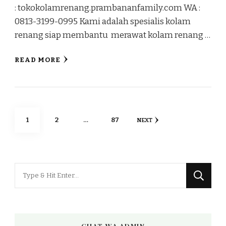
: tokokolamrenang.prambananfamily.com WA :
0813-3199-0995 Kami adalah spesialis kolam
renang siap membantu merawat kolam renang …
READ MORE
Posts
PAGE
PAGE
PAGE
1
2
…
87
NEXT
pagination
Looking
for
Something?
CHAT WA ADMIN