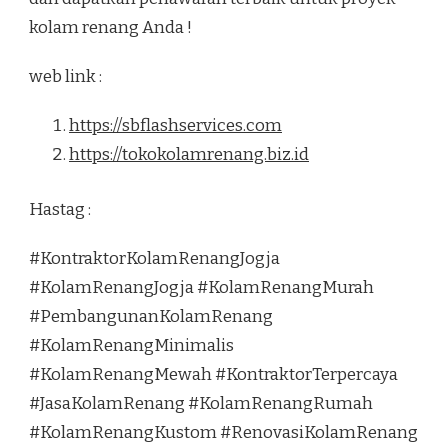
kolam renang Anda !
web link :
https://sbflashservices.com
https://tokokolamrenang.biz.id
Hastag :
#KontraktorKolamRenangJogja
#KolamRenangJogja #KolamRenangMurah
#PembangunanKolamRenang
#KolamRenangMinimalis
#KolamRenangMewah #KontraktorTerpercaya
#JasaKolamRenang #KolamRenangRumah
#KolamRenangKustom #RenovasiKolamRenang