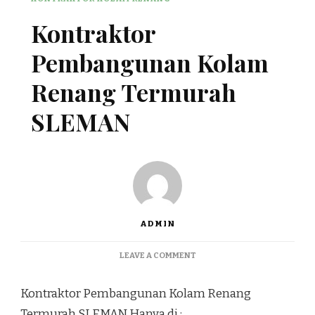
Kontraktor
Pembangunan Kolam
Renang Termurah
SLEMAN
ADMIN
ON
LEAVE A COMMENT
KONTRAKTOR
PEMBANGUNAN
Kontraktor Pembangunan Kolam Renang
KOLAM
RENANG
Termurah SLEMAN Hanya di :