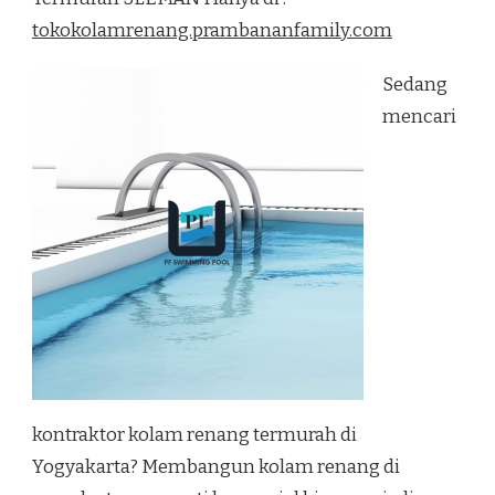
TERMURAH
tokokolamrenang.prambananfamily.com
SLEMAN
Sedang
mencari
kontraktor kolam renang termurah di
Yogyakarta? Membangun kolam renang di