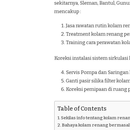
sekitarnya, Sleman, Bantul, Gunu
KALIBAWANG
KULON
mencakup :
PROGO
Jasa rawatan rutin kolam re
Treatment kolam renang pe
Training cara perawatan ko
Koreksi instalasi sistem sirkulas
Servis Pompa dan Saringan
Ganti pasir silika filter kol
Koreksi pemipaan di ruang
Table of Contents
Sekilas info tentang kolam rena
Bahaya kolam renang bermasala