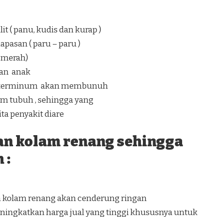
t ( panu, kudis dan kurap )
pasan ( paru – paru )
a merah)
an anak
ang terminum akan membunuh
lam tubuh , sehingga yang
a penyakit diare
an kolam renang sehingga
 :
n kolam renang akan cenderung ringan
ingkatkan harga jual yang tinggi khususnya untuk