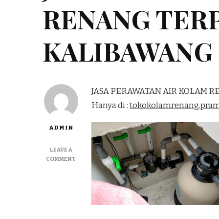
RENANG TER
KALIBAWANG
JASA PERAWATAN AIR KOLAM 
Hanya di :
tokokolamrenang.pra
ADMIN
LEAVE A
ON
COMMENT
JASA
PERAWATAN
AIR
KOLAM
RENANG
TERPERCAYA