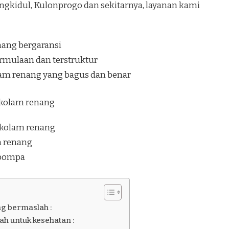
ngkidul, Kulonprogo dan sekitarnya, layanan kami
nang bergaransi
rmulaan dan terstruktur
lam renang yang bagus dan benar
i kolam renang
 kolam renang
am renang
 pompa
ng bermaslah :
h untuk kesehatan :