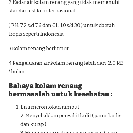
2.Kadar air kolam renang yang tidak memenuhi
standar test kit internasional
( PH. 7.2 s/d 7.6 dan CL. 1.0 s/d 3.0 ) untuk daerah
tropis seperti Indonesia
3.Kolam renang berlumut
4.Pengeluaran air kolam renang lebih dari 150 M3
/ bulan
Bahaya kolam renang
bermasalah untuk kesehatan :
Bisa merontokan rambut
2. Menyebabkan penyakit kulit ( panu, kudis
dan kurap )
3. Mengganggu saluran pernapasan ( paru –