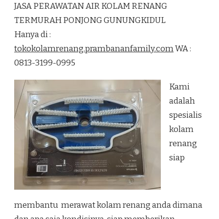
JASA PERAWATAN AIR KOLAM RENANG
AIR
KOLAM
TERMURAH PONJONG GUNUNGKIDUL
RENANG
Hanya di :
TERMURAH
PONJONG
tokokolamrenang.prambananfamily.com
WA :
GUNUNGKIDUL
0813-3199-0995
Kami
adalah
spesialis
kolam
renang
siap
membantu merawat kolam renang anda dimana