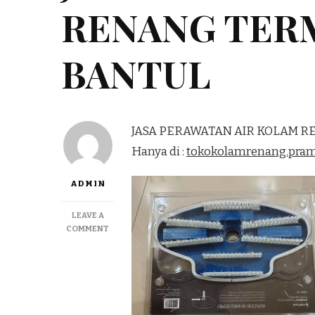
RENANG TER
BANTUL
JASA PERAWATAN AIR KOLAM 
Hanya di :
tokokolamrenang.pra
ADMIN
LEAVE A
ON
COMMENT
JASA
PERAWATAN
AIR
KOLAM
RENANG
TERMURAH