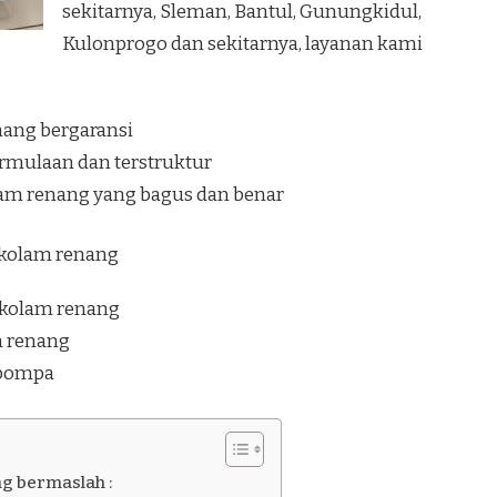
sekitarnya, Sleman, Bantul, Gunungkidul,
Kulonprogo dan sekitarnya, layanan kami
nang bergaransi
rmulaan dan terstruktur
lam renang yang bagus dan benar
i kolam renang
 kolam renang
am renang
 pompa
ng bermaslah :