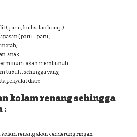
t ( panu, kudis dan kurap )
pasan ( paru – paru )
a merah)
an anak
ang terminum akan membunuh
lam tubuh , sehingga yang
a penyakit diare
an kolam renang sehingga
 :
n kolam renang akan cenderung ringan