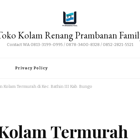
Toko Kolam Renang Prambanan Famil
Contact WA 0813-3199-0995 / 0878-3400-8328 / 0852-2821-5521
i
Privacy Policy
an Kolam Termurah di Kec. Bathin III Kab. Bungo
n Kolam Termurah