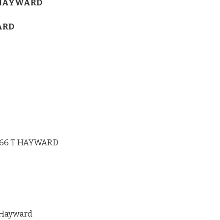
T HAYWARD
ARD
166 T HAYWARD
 Hayward