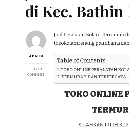
di Kec. Bathin
Jual Peralatan Kolam Termurah di 
tokokolamrenang.prambananfam
ADMIN
Table of Contents
LEAVE A
TOKO ONLINE PERALATAN KOL
ON
COMMENT
TERMURAH DAN TERPERCAYA
JUAL
PERALATAN
KOLAM
TOKO ONLINE 
TERMURAH
DI
TERMUR
KEC.
BATHIN
III
KAB.
SILAHKAN PILIH K
BUNGO