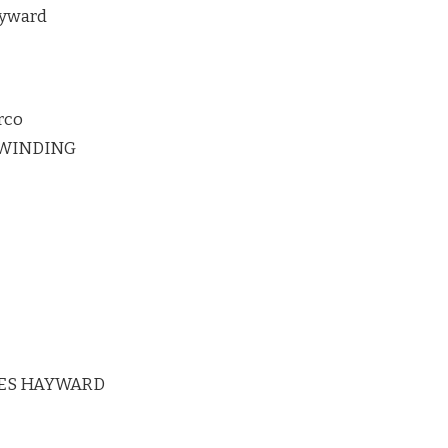
ayward
rco
RWINDING
ES HAYWARD