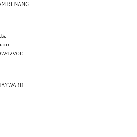
LAM RENANG
UX
maux
20W/12VOLT
 HAYWARD