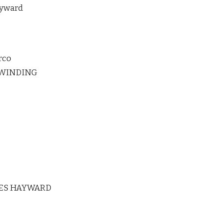
ayward
rco
RWINDING
ES HAYWARD