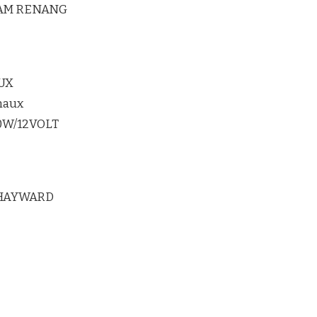
LAM RENANG
UX
maux
20W/12VOLT
 HAYWARD