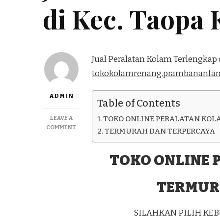
di Kec. Taopa 
Jual Peralatan Kolam Terlengkap d
tokokolamrenang.prambananfam
ADMIN
Table of Contents
LEAVE A
TOKO ONLINE PERALATAN KOL
ON
COMMENT
TERMURAH DAN TERPERCAYA
JUAL
PERALATAN
KOLAM
TOKO ONLINE 
TERLENGKAP
DI
TERMUR
KEC.
TAOPA
KAB.
POSO
SILAHKAN PILIH K