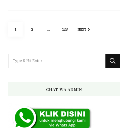
Posts
PAGE
PAGE
PAGE
1
2
…
123
NEXT
pagination
Looking
for
Something?
CHAT WA ADMIN