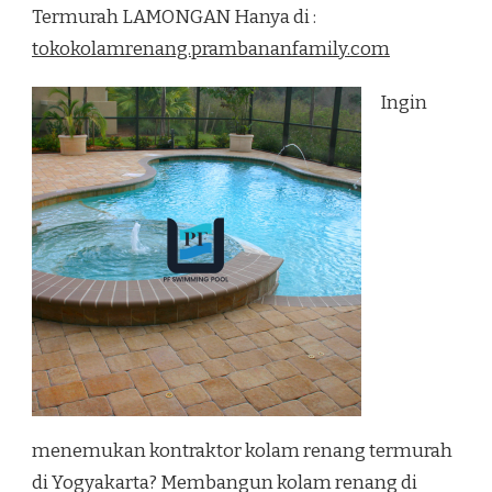
RENANG
Termurah LAMONGAN Hanya di :
TERMURAH
tokokolamrenang.prambananfamily.com
LAMONGAN
Ingin
menemukan kontraktor kolam renang termurah
di Yogyakarta? Membangun kolam renang di