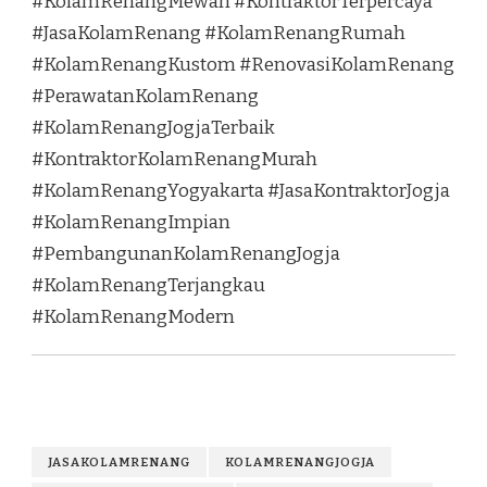
#KolamRenangMewah #KontraktorTerpercaya
#JasaKolamRenang #KolamRenangRumah
#KolamRenangKustom #RenovasiKolamRenang
#PerawatanKolamRenang
#KolamRenangJogjaTerbaik
#KontraktorKolamRenangMurah
#KolamRenangYogyakarta #JasaKontraktorJogja
#KolamRenangImpian
#PembangunanKolamRenangJogja
#KolamRenangTerjangkau
#KolamRenangModern
JASAKOLAMRENANG
KOLAMRENANGJOGJA