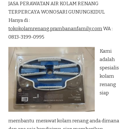
JASA PERAWATAN AIR KOLAM RENANG
AIR
KOLAM
TERPERCAYA WONOSARI GUNUNGKIDUL
RENANG
Hanya di :
TERPERCAYA
WONOSARI
tokokolamrenang.prambananfamily.com
WA :
GUNUNGKIDUL
0813-3199-0995
Kami
adalah
spesialis
kolam
renang
siap
membantu merawat kolam renang anda dimana