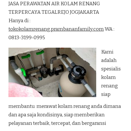
JASA PERAWATAN AIR KOLAM RENANG
AIR
KOLAM
TERPERCAYA TEGALREJO JOGJAKARTA
RENANG
Hanya di :
TERPERCAYA
TEGALREJO
tokokolamrenang.prambananfamily.com
WA :
JOGJAKARTA
0813-3199-0995
Kami
adalah
spesialis
kolam
renang
siap
membantu merawat kolam renang anda dimana
dan apa saja kondisinya, siap memberikan
pelayanan terbaik, tercepat, dan bergaransi