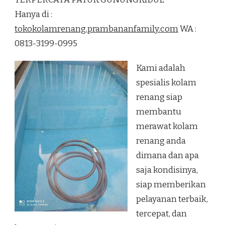
RENANG
Hanya di :
TERPERCAYA
PATUK
tokokolamrenang.prambananfamily.com
WA :
GUNUNGKIDUL
0813-3199-0995
Kami adalah
spesialis kolam
renang siap
membantu
merawat kolam
renang anda
dimana dan apa
saja kondisinya,
siap memberikan
pelayanan terbaik,
tercepat, dan