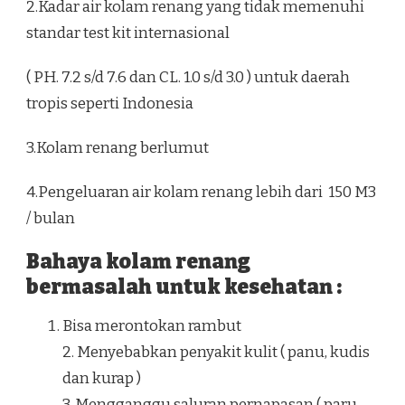
2.Kadar air kolam renang yang tidak memenuhi
standar test kit internasional
( PH. 7.2 s/d 7.6 dan CL. 1.0 s/d 3.0 ) untuk daerah
tropis seperti Indonesia
3.Kolam renang berlumut
4.Pengeluaran air kolam renang lebih dari 150 M3
/ bulan
Bahaya kolam renang
bermasalah untuk kesehatan :
Bisa merontokan rambut
2. Menyebabkan penyakit kulit ( panu, kudis
dan kurap )
3. Mengganggu saluran pernapasan ( paru –