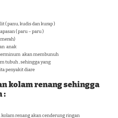
t ( panu, kudis dan kurap )
pasan ( paru – paru )
a merah)
an anak
ang terminum akan membunuh
lam tubuh , sehingga yang
a penyakit diare
an kolam renang sehingga
 :
n kolam renang akan cenderung ringan