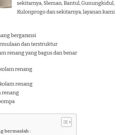
sekitarnya, Sleman, Bantul, Gunungkidul,
Kulonprogo dan sekitarnya, layanan kami
nang bergaransi
rmulaan dan terstruktur
lam renang yang bagus dan benar
i kolam renang
 kolam renang
am renang
 pompa
ng bermaslah :