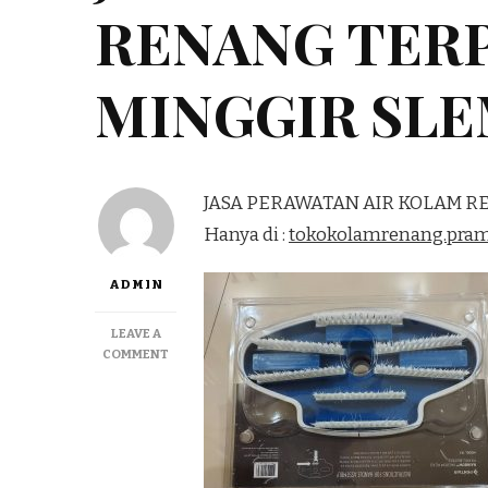
RENANG TER
MINGGIR SL
JASA PERAWATAN AIR KOLAM 
Hanya di :
tokokolamrenang.pra
ADMIN
LEAVE A
ON
COMMENT
JASA
PERAWATAN
AIR
KOLAM
RENANG
TERPERCAYA