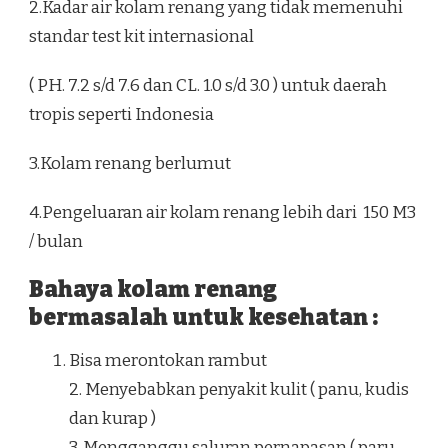
2.Kadar air kolam renang yang tidak memenuhi
standar test kit internasional
( PH. 7.2 s/d 7.6 dan CL. 1.0 s/d 3.0 ) untuk daerah
tropis seperti Indonesia
3.Kolam renang berlumut
4.Pengeluaran air kolam renang lebih dari 150 M3
/ bulan
Bahaya kolam renang
bermasalah untuk kesehatan :
Bisa merontokan rambut
2. Menyebabkan penyakit kulit ( panu, kudis
dan kurap )
3. Mengganggu saluran pernapasan ( paru –