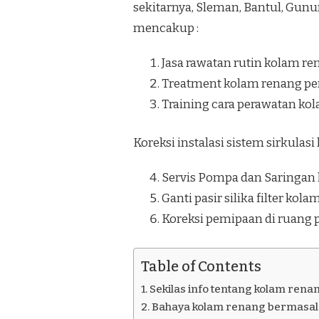
sekitarnya, Sleman, Bantul, Gunu
JETIS
JOGJAKARTA
mencakup :
Jasa rawatan rutin kolam re
Treatment kolam renang pe
Training cara perawatan ko
Koreksi instalasi sistem sirkulas
Servis Pompa dan Saringan
Ganti pasir silika filter kol
Koreksi pemipaan di ruang
Table of Contents
Sekilas info tentang kolam rena
Bahaya kolam renang bermasala