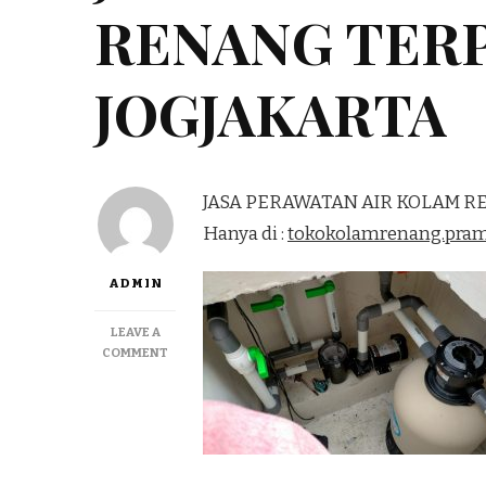
RENANG TERP
JOGJAKARTA
JASA PERAWATAN AIR KOLAM R
Hanya di :
tokokolamrenang.pra
ADMIN
LEAVE A
ON
COMMENT
JASA
PERAWATAN
AIR
KOLAM
RENANG
TERPERCAYA