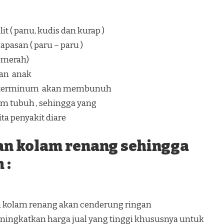
t ( panu, kudis dan kurap )
pasan ( paru – paru )
a merah)
an anak
ang terminum akan membunuh
lam tubuh , sehingga yang
a penyakit diare
an kolam renang sehingga
 :
n kolam renang akan cenderung ringan
ingkatkan harga jual yang tinggi khususnya untuk