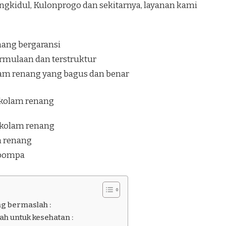
ngkidul, Kulonprogo dan sekitarnya, layanan kami
nang bergaransi
rmulaan dan terstruktur
lam renang yang bagus dan benar
i kolam renang
 kolam renang
am renang
 pompa
ng bermaslah :
h untuk kesehatan :