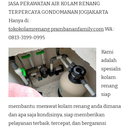
JASA PERAWATAN AIR KOLAM RENANG
AIR
KOLAM
TERPERCAYA GONDOMANAN JOGJAKARTA
RENANG
Hanya di :
TERPERCAYA
GONDOMANAN
tokokolamrenang.prambananfamily.com
WA :
JOGJAKARTA
0813-3199-0995
Kami
adalah
spesialis
kolam
renang
siap
membantu merawat kolam renang anda dimana
dan apa saja kondisinya, siap memberikan
pelayanan terbaik, tercepat, dan bergaransi