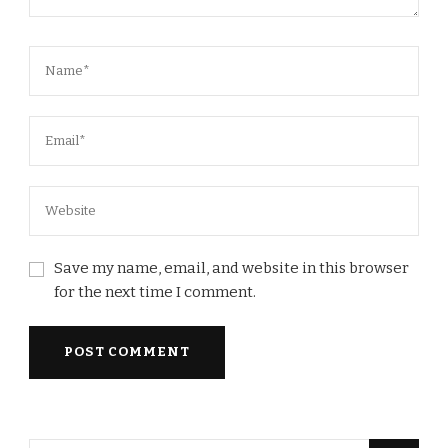
Save my name, email, and website in this browser
for the next time I comment.