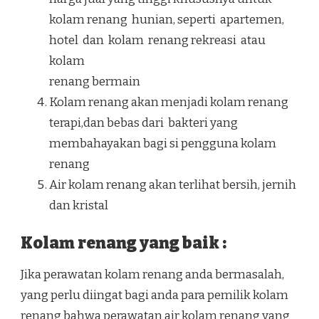
kolam renang hunian, seperti apartemen,
hotel dan kolam renang rekreasi atau
kolam
renang bermain
Kolam renang akan menjadi kolam renang
terapi,dan bebas dari bakteri yang
membahayakan bagi si pengguna kolam
renang
Air kolam renang akan terlihat bersih, jernih
dan kristal
Kolam renang yang baik :
Jika perawatan kolam renang anda bermasalah,
yang perlu diingat bagi anda para pemilik kolam
renang bahwa perawatan air kolam renang yang