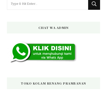
Looking
for
Something?
CHAT WA ADMIN
TOKO KOLAM RENANG PRAMBANAN