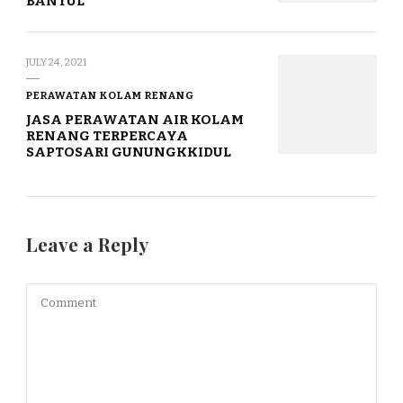
BANTUL
JULY 24, 2021
PERAWATAN KOLAM RENANG
JASA PERAWATAN AIR KOLAM
RENANG TERPERCAYA
SAPTOSARI GUNUNGKKIDUL
Leave a Reply