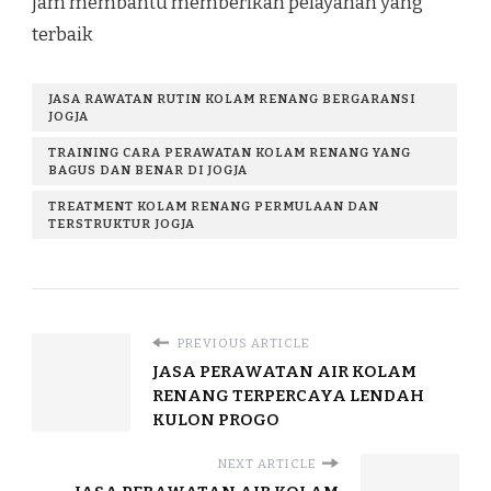
jam membantu memberikan pelayanan yang
terbaik
JASA RAWATAN RUTIN KOLAM RENANG BERGARANSI
JOGJA
TRAINING CARA PERAWATAN KOLAM RENANG YANG
BAGUS DAN BENAR DI JOGJA
TREATMENT KOLAM RENANG PERMULAAN DAN
TERSTRUKTUR JOGJA
PREVIOUS ARTICLE
JASA PERAWATAN AIR KOLAM
RENANG TERPERCAYA LENDAH
KULON PROGO
NEXT ARTICLE