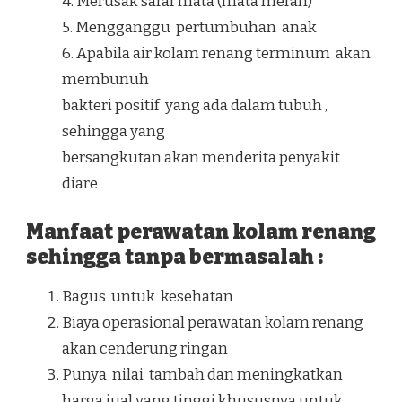
4. Merusak saraf mata (mata merah)
5. Mengganggu pertumbuhan anak
6. Apabila air kolam renang terminum akan
membunuh
bakteri positif yang ada dalam tubuh ,
sehingga yang
bersangkutan akan menderita penyakit
diare
Manfaat perawatan kolam renang
sehingga tanpa bermasalah :
Bagus untuk kesehatan
Biaya operasional perawatan kolam renang
akan cenderung ringan
Punya nilai tambah dan meningkatkan
harga jual yang tinggi khususnya untuk