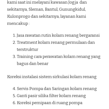
kami saat ini melayani kawasan Jogja dan
sekitarnya, Sleman, Bantul, Gunungkidul,
Kulonprogo dan sekitarnya, layanan kami
mencakup :
Jasa rawatan rutin kolam renang bergaransi
Treatment kolam renang permulaan dan
terstruktur
Training cara perawatan kolam renang yang
bagus dan benar
Koreksi instalasi sistem sirkulasi kolam renang
Servis Pompa dan Saringan kolam renang
Ganti pasir silika filter kolam renang
Koreksi pemipaan di ruang pompa