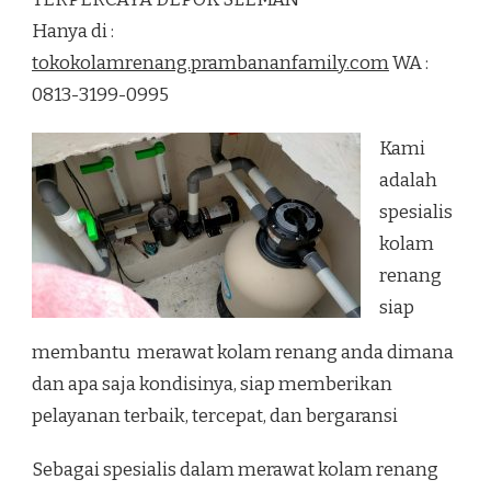
RENANG
Hanya di :
TERPERCAYA
DEPOK
tokokolamrenang.prambananfamily.com
WA :
SLEMAN
0813-3199-0995
Kami
adalah
spesialis
kolam
renang
siap
membantu merawat kolam renang anda dimana
dan apa saja kondisinya, siap memberikan
pelayanan terbaik, tercepat, dan bergaransi
Sebagai spesialis dalam merawat kolam renang