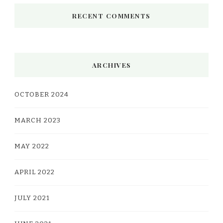
RECENT COMMENTS
ARCHIVES
OCTOBER 2024
MARCH 2023
MAY 2022
APRIL 2022
JULY 2021