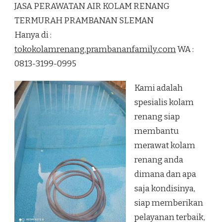
JASA PERAWATAN AIR KOLAM RENANG
AIR
KOLAM
TERMURAH PRAMBANAN SLEMAN
RENANG
Hanya di :
TERMURAH
PRAMBANAN
tokokolamrenang.prambananfamily.com
WA :
SLEMAN
0813-3199-0995
Kami adalah
spesialis kolam
renang siap
membantu
merawat kolam
renang anda
dimana dan apa
saja kondisinya,
siap memberikan
pelayanan terbaik,