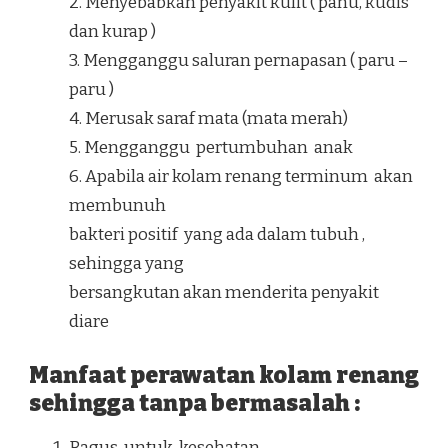
2. Menyebabkan penyakit kulit ( panu, kudis
dan kurap )
3. Mengganggu saluran pernapasan ( paru –
paru )
4. Merusak saraf mata (mata merah)
5. Mengganggu pertumbuhan anak
6. Apabila air kolam renang terminum akan
membunuh
bakteri positif yang ada dalam tubuh ,
sehingga yang
bersangkutan akan menderita penyakit
diare
Manfaat perawatan kolam renang
sehingga tanpa bermasalah :
Bagus untuk kesehatan