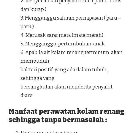
2. Menyebabkan penyakit kulit ( panu, kudis
dan kurap )
3. Mengganggu saluran pernapasan ( paru –
paru )
4. Merusak saraf mata (mata merah)
5. Mengganggu pertumbuhan anak
6. Apabila air kolam renang terminum akan
membunuh
bakteri positif yang ada dalam tubuh ,
sehingga yang
bersangkutan akan menderita penyakit
diare
Manfaat perawatan kolam renang
sehingga tanpa bermasalah :
Bagus untuk kesehatan