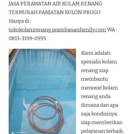
JASA PERAWATAN AIR KOLAM RENANG
AIR
KOLAM
TERMURAH PANJATAN KULON PROGO
RENANG
Hanya di :
TERMURAH
PANJATAN
tokokolamrenang.prambananfamily.com
WA :
KULON
0813-3199-0995
PROGO
Kami adalah
spesialis kolam
renang siap
membantu
merawat kolam
renang anda
dimana dan apa
saja kondisinya,
siap memberikan
pelayanan terbaik,