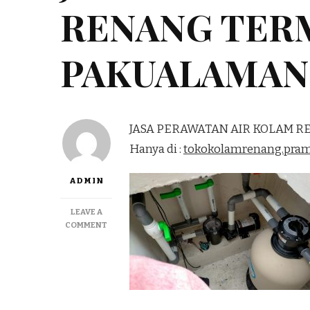
RENANG TER
PAKUALAMAN
JASA PERAWATAN AIR KOLAM 
Hanya di :
tokokolamrenang.pra
ADMIN
LEAVE A
ON
COMMENT
JASA
PERAWATAN
AIR
KOLAM
RENANG
TERMURAH