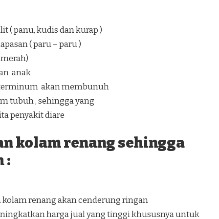
t ( panu, kudis dan kurap )
pasan ( paru – paru )
a merah)
an anak
ang terminum akan membunuh
lam tubuh , sehingga yang
a penyakit diare
an kolam renang sehingga
 :
n kolam renang akan cenderung ringan
ingkatkan harga jual yang tinggi khususnya untuk