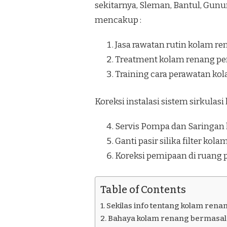
sekitarnya, Sleman, Bantul, Gunu
PAKUALAMAN
JOGJAKARTA
mencakup :
Jasa rawatan rutin kolam re
Treatment kolam renang pe
Training cara perawatan ko
Koreksi instalasi sistem sirkulas
Servis Pompa dan Saringan
Ganti pasir silika filter kol
Koreksi pemipaan di ruang
Table of Contents
Sekilas info tentang kolam rena
Bahaya kolam renang bermasala