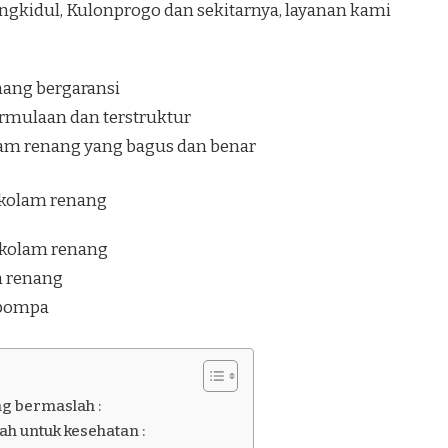
ngkidul, Kulonprogo dan sekitarnya, layanan kami
nang bergaransi
rmulaan dan terstruktur
lam renang yang bagus dan benar
i kolam renang
 kolam renang
am renang
 pompa
ng bermaslah :
h untuk kesehatan :