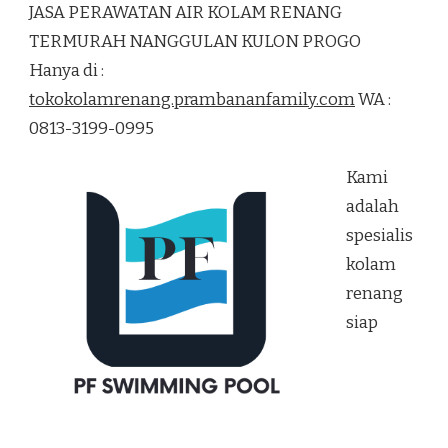
JASA PERAWATAN AIR KOLAM RENANG
AIR
KOLAM
TERMURAH NANGGULAN KULON PROGO
RENANG
Hanya di :
TERMURAH
NANGGULAN
tokokolamrenang.prambananfamily.com
WA :
KULON
0813-3199-0995
PROGO
Kami
adalah
spesialis
kolam
renang
siap