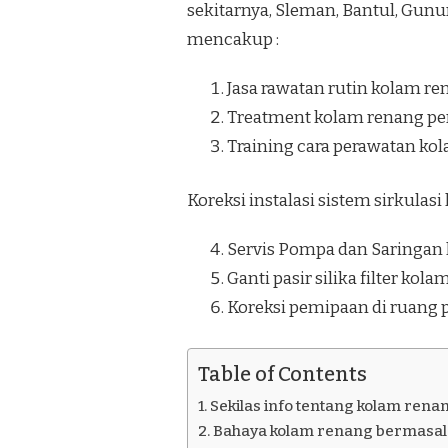
sekitarnya, Sleman, Bantul, Gunu
MATRIJERON
JOGJAKARTA
mencakup :
Jasa rawatan rutin kolam re
Treatment kolam renang pe
Training cara perawatan ko
Koreksi instalasi sistem sirkulas
Servis Pompa dan Saringan
Ganti pasir silika filter kol
Koreksi pemipaan di ruang
Table of Contents
Sekilas info tentang kolam rena
Bahaya kolam renang bermasala