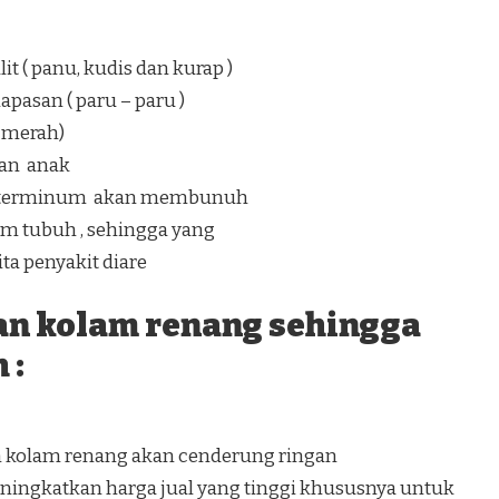
t ( panu, kudis dan kurap )
pasan ( paru – paru )
a merah)
an anak
ang terminum akan membunuh
lam tubuh , sehingga yang
a penyakit diare
an kolam renang sehingga
 :
n kolam renang akan cenderung ringan
ingkatkan harga jual yang tinggi khususnya untuk