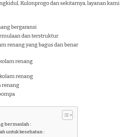
ngkidul, Kulonprogo dan sekitarnya, layanan kami
nang bergaransi
rmulaan dan terstruktur
lam renang yang bagus dan benar
i kolam renang
 kolam renang
am renang
 pompa
ng bermaslah :
h untuk kesehatan :