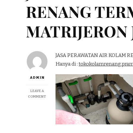
RENANG TER
MATRIJERON 
JASA PERAWATAN AIR KOLAM 
Hanya di :
tokokolamrenang.pra
ADMIN
LEAVE A
ON
COMMENT
JASA
PERAWATAN
AIR
KOLAM
RENANG
TERMURAH