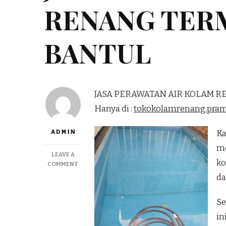
RENANG TER
BANTUL
JASA PERAWATAN AIR KOLAM 
Hanya di :
tokokolamrenang.pra
ADMIN
Ka
me
LEAVE A
ko
ON
COMMENT
JASA
da
PERAWATAN
AIR
Se
KOLAM
RENANG
in
TERMURAH