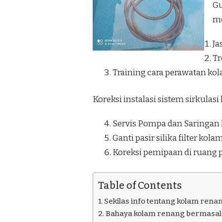
Gu
KRETEK
BANTUL
me
Ja
Tr
Training cara perawatan ko
Koreksi instalasi sistem sirkulas
Servis Pompa dan Saringan
Ganti pasir silika filter kol
Koreksi pemipaan di ruang
Table of Contents
Sekilas info tentang kolam rena
Bahaya kolam renang bermasala