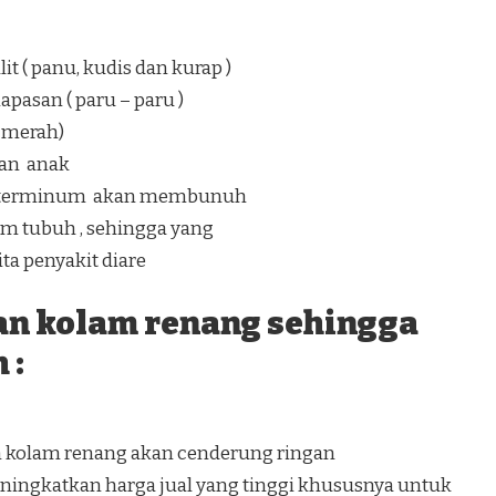
t ( panu, kudis dan kurap )
pasan ( paru – paru )
a merah)
an anak
ang terminum akan membunuh
lam tubuh , sehingga yang
a penyakit diare
an kolam renang sehingga
 :
n kolam renang akan cenderung ringan
ingkatkan harga jual yang tinggi khususnya untuk