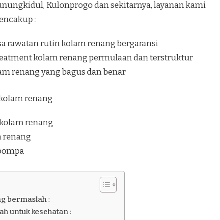
nungkidul, Kulonprogo dan sekitarnya, layanan kami
ncakup :
sa rawatan rutin kolam renang bergaransi
eatment kolam renang permulaan dan terstruktur
lam renang yang bagus dan benar
i kolam renang
 kolam renang
am renang
 pompa
ng bermaslah :
h untuk kesehatan :