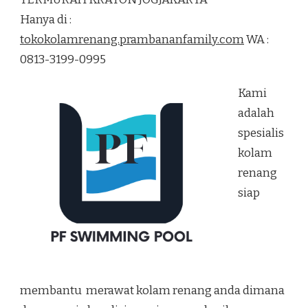
RENANG
Hanya di :
TERMURAH
KRATON
tokokolamrenang.prambananfamily.com
WA :
JOGJAKARTA
0813-3199-0995
Kami
adalah
spesialis
kolam
renang
siap
membantu merawat kolam renang anda dimana