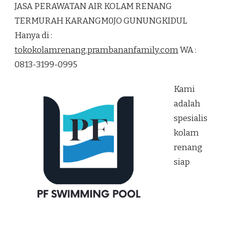
JASA PERAWATAN AIR KOLAM RENANG
AIR
KOLAM
TERMURAH KARANGM0JO GUNUNGKIDUL
RENANG
Hanya di :
TERMURAH
KARANGM0JO
tokokolamrenang.prambananfamily.com
WA :
GUNUNGKIDUL
0813-3199-0995
Kami
adalah
spesialis
kolam
renang
siap