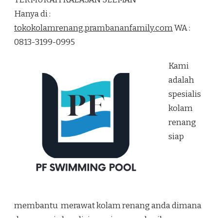
RENANG
Hanya di :
TERMURAH
KALASAN
tokokolamrenang.prambananfamily.com
WA :
SLEMAN
0813-3199-0995
Kami
adalah
spesialis
kolam
renang
siap
membantu merawat kolam renang anda dimana