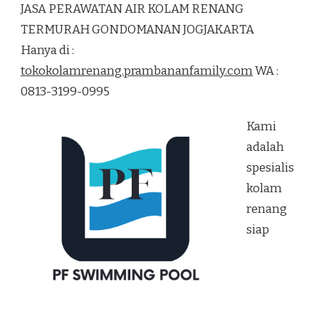
JASA PERAWATAN AIR KOLAM RENANG
AIR
KOLAM
TERMURAH GONDOMANAN JOGJAKARTA
RENANG
Hanya di :
TERMURAH
GONDOMANAN
tokokolamrenang.prambananfamily.com
WA :
JOGJAKARTA
0813-3199-0995
Kami
adalah
spesialis
kolam
renang
siap