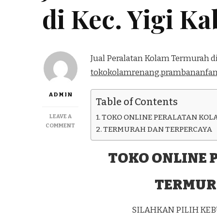
di Kec. Yigi K
Jual Peralatan Kolam Termurah di 
tokokolamrenang.prambananfam
ADMIN
Table of Contents
LEAVE A
TOKO ONLINE PERALATAN KOL
ON
COMMENT
TERMURAH DAN TERPERCAYA
JUAL
PERALATAN
KOLAM
TOKO ONLINE 
TERMURAH
DI
TERMUR
KEC.
YIGI
KAB.
NDUGA
SILAHKAN PILIH K