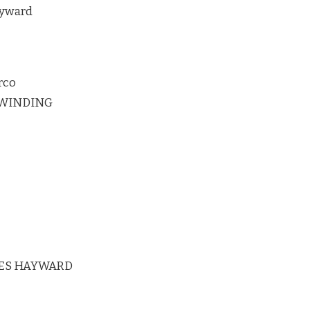
ayward
rco
RWINDING
ES HAYWARD