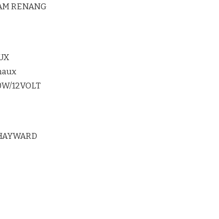
LAM RENANG
UX
maux
20W/12VOLT
 HAYWARD