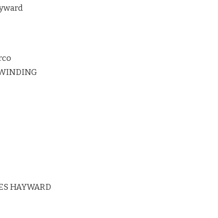
ayward
rco
RWINDING
ES HAYWARD