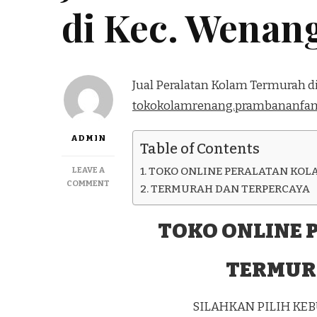
di Kec. Wenan
Jual Peralatan Kolam Termurah d
tokokolamrenang.prambananfam
ADMIN
Table of Contents
LEAVE A
TOKO ONLINE PERALATAN KOL
ON
COMMENT
TERMURAH DAN TERPERCAYA
JUAL
PERALATAN
KOLAM
TOKO ONLINE 
TERMURAH
DI
TERMUR
KEC.
WENANG
KOTA
MANADO
SILAHKAN PILIH K