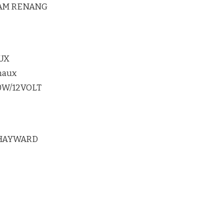
LAM RENANG
UX
maux
20W/12VOLT
 HAYWARD