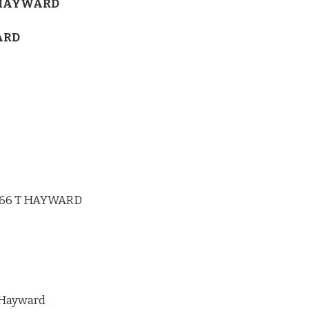
T HAYWARD
ARD
166 T HAYWARD
 Hayward