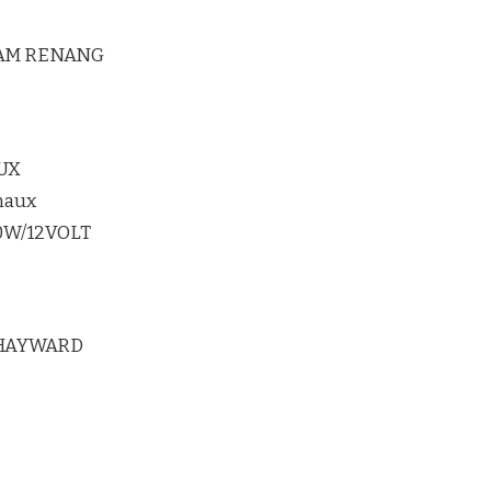
LAM RENANG
UX
maux
20W/12VOLT
 HAYWARD