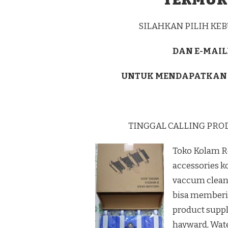
WAY
SEPUTIH
KAB.
SILAHKAN PILIH K
LAMPUNG
TENGAH
DAN E-MAIL
UNTUK MENDAPATKAN
TINGGAL CALLING PRO
Toko Kolam R
accessories k
vaccum cleane
bisa memberi
product supp
hayward, Wate