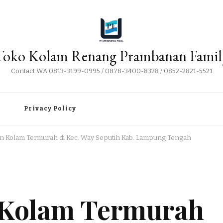
Toko Kolam Renang Prambanan Famil
Contact WA 0813-3199-0995 / 0878-3400-8328 / 0852-2821-5521
i
Privacy Policy
tan Kolam Termurah di Kec. Way Seputih Kab. Lampung Tengah
n Kolam Termurah