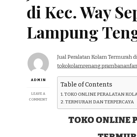
di Kec. Way Se
Lampung Ten
Jual Peralatan Kolam Termurah d
tokokolamrenang.prambananfam
ADMIN
Table of Contents
LEAVE A
TOKO ONLINE PERALATAN KOL
ON
COMMENT
TERMURAH DAN TERPERCAYA
JUAL
PERALATAN
KOLAM
TOKO ONLINE 
TERMURAH
DI
TERMUR
KEC.