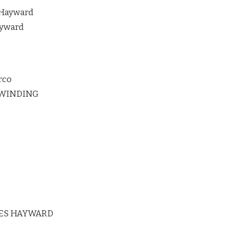
 Hayward
ayward
rco
RWINDING
ES HAYWARD