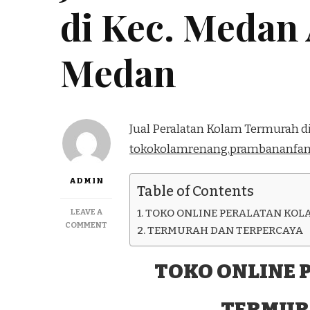
di Kec. Medan
Medan
Jual Peralatan Kolam Termurah d
tokokolamrenang.prambananfam
ADMIN
Table of Contents
LEAVE A
TOKO ONLINE PERALATAN KOL
ON
COMMENT
TERMURAH DAN TERPERCAYA
JUAL
PERALATAN
KOLAM
TOKO ONLINE 
TERMURAH
DI
TERMUR
KEC.