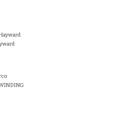
 Hayward
ayward
rco
RWINDING