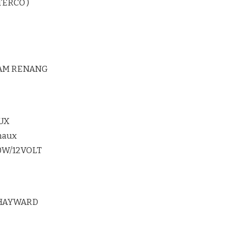
TERCO )
LAM RENANG
UX
maux
20W/12VOLT
 HAYWARD