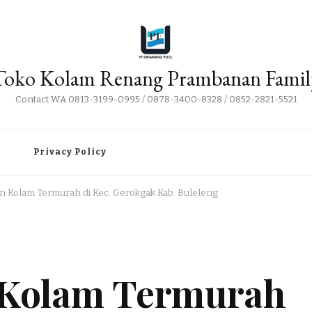
Toko Kolam Renang Prambanan Famil
Contact WA 0813-3199-0995 / 0878-3400-8328 / 0852-2821-5521
i
Privacy Policy
an Kolam Termurah di Kec. Gerokgak Kab. Buleleng
n Kolam Termurah