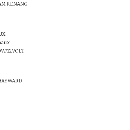
LAM RENANG
UX
maux
20W/12VOLT
 HAYWARD