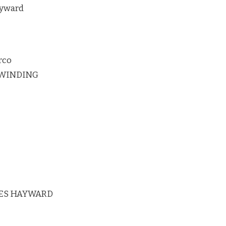
ayward
rco
RWINDING
ES HAYWARD