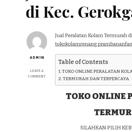
di Kec. Gerokg
Jual Peralatan Kolam Termurah di
tokokolamrenang.prambananfam
ADMIN
Table of Contents
LEAVE A
TOKO ONLINE PERALATAN KOL
ON
COMMENT
TERMURAH DAN TERPERCAYA
JUAL
PERALATAN
KOLAM
TOKO ONLINE 
TERMURAH
DI
TERMUR
KEC.
GEROKGAK
KAB.
BULELENG
SILAHKAN PILIH K