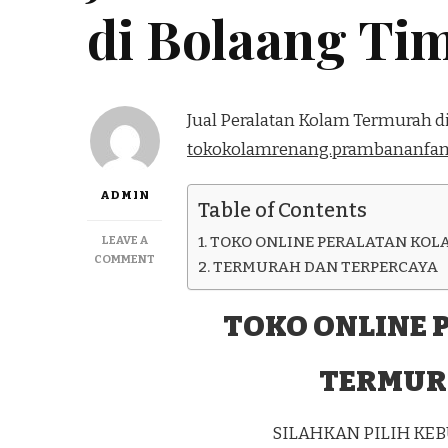
di Bolaang Ti
Jual Peralatan Kolam Termurah di
tokokolamrenang.prambananfam
ADMIN
Table of Contents
LEAVE A
TOKO ONLINE PERALATAN KOL
ON
COMMENT
TERMURAH DAN TERPERCAYA
JUAL
PERALATAN
KOLAM
TOKO ONLINE 
TERMURAH
DI
TERMUR
BOLAANG
TIMUR
SILAHKAN PILIH K