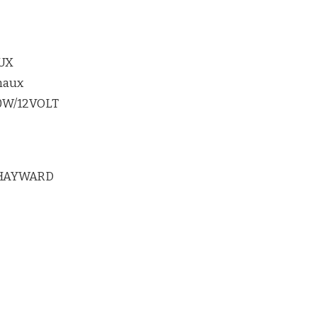
UX
maux
20W/12VOLT
 HAYWARD