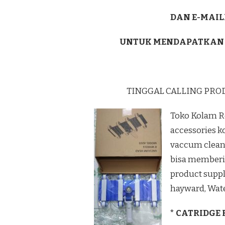
DAN E-MAIL
UNTUK MENDAPATKAN
TINGGAL CALLING PRO
Toko Kolam R
accessories k
vaccum cleane
bisa memberi
product supp
hayward, Wate
* CATRIDGE