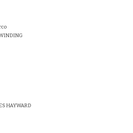
rco
RWINDING
ES HAYWARD