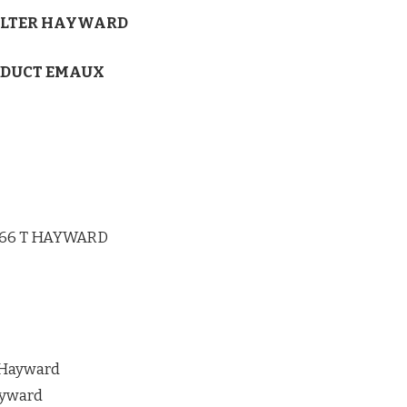
ILTER HAYWARD
RODUCT EMAUX
166 T HAYWARD
 Hayward
ayward