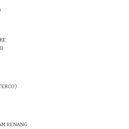
D
KE
H)
TERCO )
LAM RENANG