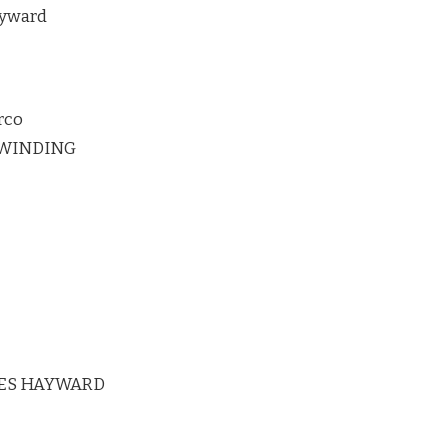
ayward
rco
RWINDING
ES HAYWARD