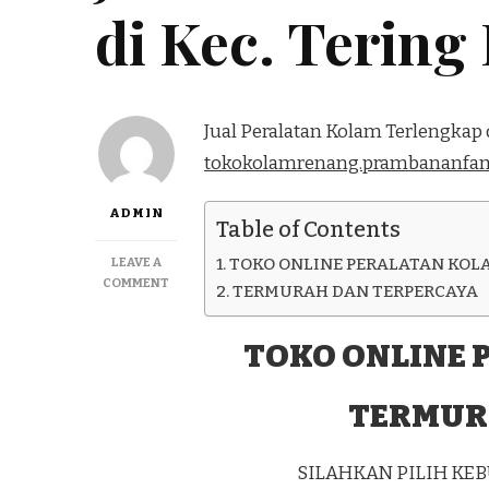
di Kec. Tering
Jual Peralatan Kolam Terlengkap di
tokokolamrenang.prambananfam
ADMIN
Table of Contents
LEAVE A
TOKO ONLINE PERALATAN KOL
ON
COMMENT
TERMURAH DAN TERPERCAYA
JUAL
PERALATAN
KOLAM
TOKO ONLINE 
TERLENGKAP
DI
TERMUR
KEC.
TERING
KAB.
KUTAI
SILAHKAN PILIH K
BARAT