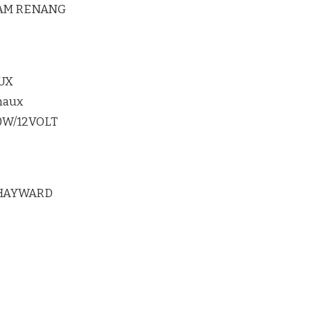
LAM RENANG
UX
maux
20W/12VOLT
 HAYWARD