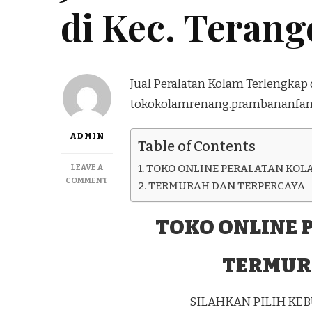
di Kec. Teran
Jual Peralatan Kolam Terlengkap d
tokokolamrenang.prambananfam
ADMIN
Table of Contents
LEAVE A
TOKO ONLINE PERALATAN KOL
ON
COMMENT
TERMURAH DAN TERPERCAYA
JUAL
PERALATAN
KOLAM
TOKO ONLINE 
TERLENGKAP
DI
TERMUR
KEC.
TERANGON
KAB.
GAYO
SILAHKAN PILIH K
LUES