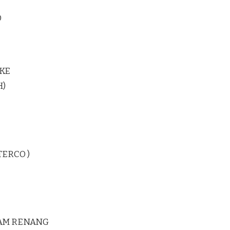
D
KE
H)
TERCO )
LAM RENANG