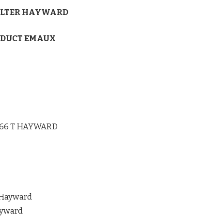
ILTER HAYWARD
RODUCT EMAUX
166 T HAYWARD
 Hayward
ayward