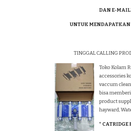
DAN E-MAIL
UNTUK MENDAPATKAN
TINGGAL CALLING PRO
Toko Kolam R
accessories k
vaccum cleane
bisa memberi
product supp
hayward, Wate
* CATRIDGE