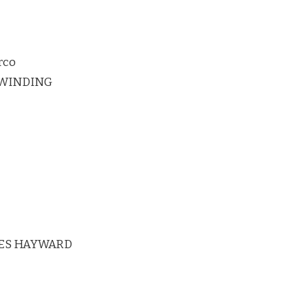
rco
RWINDING
ES HAYWARD