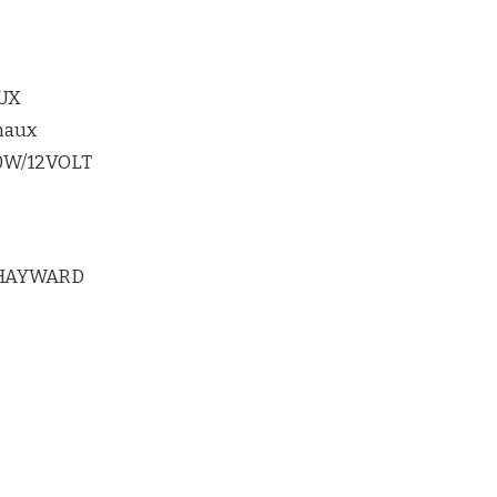
UX
maux
20W/12VOLT
 HAYWARD