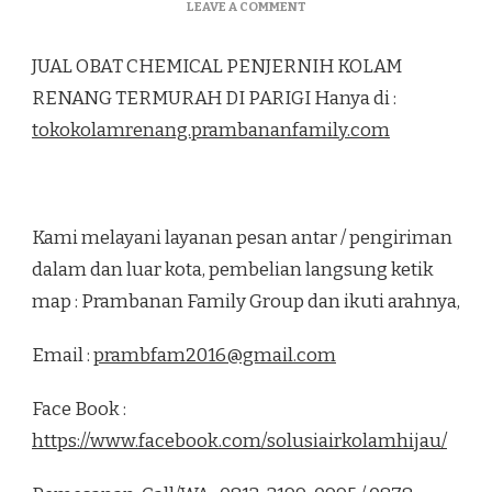
ON
LEAVE A COMMENT
JUAL
OBAT
JUAL OBAT CHEMICAL PENJERNIH KOLAM
CHEMICAL
PENJERNIH
RENANG TERMURAH DI PARIGI Hanya di :
KOLAM
tokokolamrenang.prambananfamily.com
RENANG
TERMURAH
DI
PARIGI
Kami melayani layanan pesan antar / pengiriman
dalam dan luar kota, pembelian langsung ketik
map : Prambanan Family Group dan ikuti arahnya,
Email :
prambfam2016@gmail.com
Face Book :
https://www.facebook.com/solusiairkolamhijau/