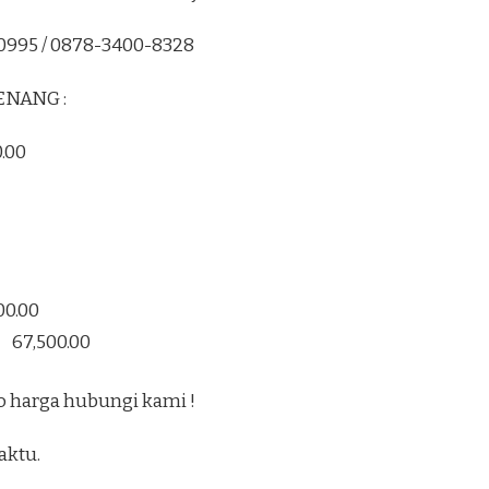
0995 / 0878-3400-8328
ENANG :
0.00
00.00
p 67,500.00
o harga hubungi kami !
aktu.