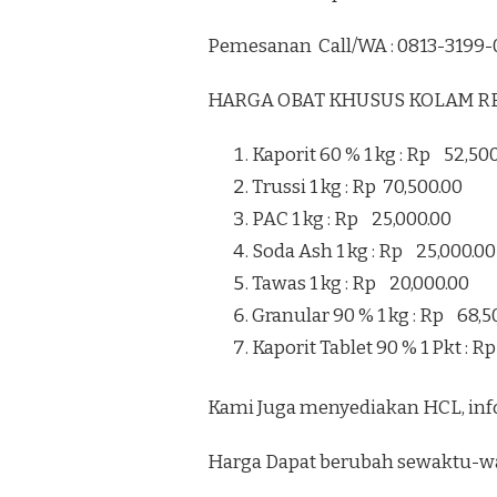
TERMURAH
DI
Pemesanan Call/WA : 0813-3199-
KULONPROGO
HARGA OBAT KHUSUS KOLAM R
Kaporit 60 % 1 kg : Rp 52,50
Trussi 1 kg : Rp 70,500.00
PAC 1 kg : Rp 25,000.00
Soda Ash 1 kg : Rp 25,000.00
Tawas 1 kg : Rp 20,000.00
Granular 90 % 1 kg : Rp 68,5
Kaporit Tablet 90 % 1 Pkt : R
Kami Juga menyediakan HCL, inf
Harga Dapat berubah sewaktu-w