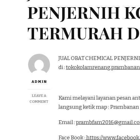
PENJERNIH 
TERMURAH D
JUAL OBAT CHEMICAL PENJER
di :
tokokolamrenang.prambanan
ADMIN
LEAVE A
Kami melayani layanan pesan ant
ON
COMMENT
langsung ketik map : Prambanan 
JUAL
OBAT
CHEMICAL
Email :
prambfam2016@gmail.c
PENJERNIH
KOLAM
Face Book :
https://www.facebook
RENANG