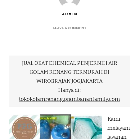
ADMIN
ON
LEAVE A COMMENT
JUAL
OBAT
CHEMICAL
PENJERNIH
AIR
JUAL OBAT CHEMICAL PENJERNIH AIR
KOLAM
RENANG
KOLAM RENANG TERMURAH DI
TERMURAH
WIROBRAJAN JOGJAKARTA
DI
WIROBRAJAN
Hanya di :
JOGJAKARTA
tokokolamrenang.prambananfamily.com
Kami
melayani
layanan