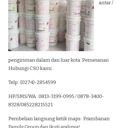
antar /
pengiriman dalam dan luar kota Pemesanan
Hubungi CSO kami :
Telp : (0274)-2854599
HP/SMS/WA : 0813-3199-0995 / 0878-3400-
8328/085228215521
Pembelian langsung ketik maps : Prambanan
Family Group dan ikuti arahnya!