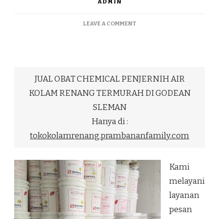
ADMIN
ON
LEAVE A COMMENT
JUAL
OBAT
CHEMICAL
PENJERNIH
AIR
JUAL OBAT CHEMICAL PENJERNIH AIR
KOLAM
RENANG
KOLAM RENANG TERMURAH DI GODEAN
TERMURAH
SLEMAN
DI
GODEAN
Hanya di :
SLEMAN
tokokolamrenang.prambananfamily.com
Kami
melayani
layanan
pesan