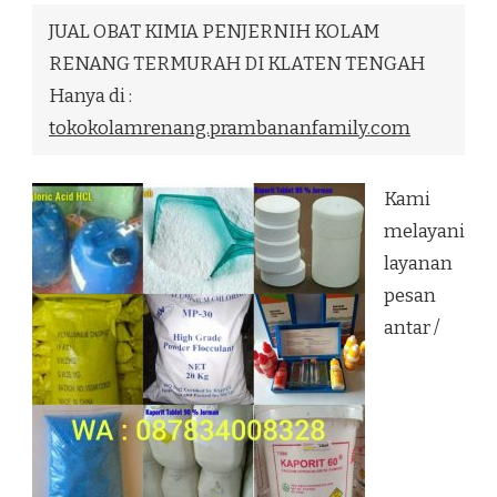
OBAT
KIMIA
JUAL OBAT KIMIA PENJERNIH KOLAM
PENJERNIH
RENANG TERMURAH DI KLATEN TENGAH
KOLAM
RENANG
Hanya di :
TERMURAH
tokokolamrenang.prambananfamily.com
DI
KLATEN
TENGAH
Kami
melayani
layanan
pesan
antar /