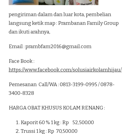
pengiriman dalam dan luar kota, pembelian
langsung ketik map : Prambanan Family Group
dan ikuti arahnya,
Email :
prambfam2016@gmail.com
Face Book :
https://www.facebook.com/solusiairkolamhijau/
Pemesanan Call/WA : 0813-3199-0995 / 0878-
3400-8328
HARGA OBAT KHUSUS KOLAM RENANG :
Kaporit 60 % 1 kg : Rp 52,500.00
Trussi 1 kg : Rp 70,500.00