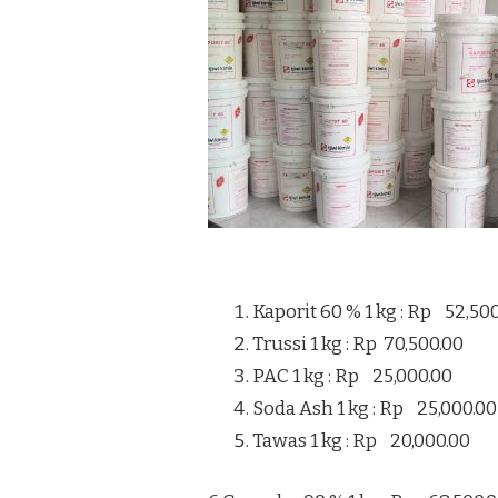
TERMURAH
DI
SENTOLO
KULON
PROGO
Kaporit 60 % 1 kg : Rp 52,50
Trussi 1 kg : Rp 70,500.00
PAC 1 kg : Rp 25,000.00
Soda Ash 1 kg : Rp 25,000.00
Tawas 1 kg : Rp 20,000.00