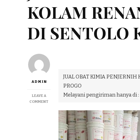
KOLAM RENA
DI SENTOLO
JUAL OBAT KIMIA PENJERNI
ADMIN
PROGO
Melayani pengiriman hanya di :
LEAVE A
ON
COMMENT
JUAL
OBAT
KIMIA
PENJERNIH
KOLAM
RENANG