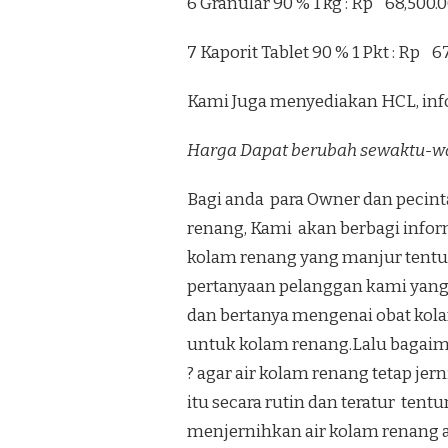
6 Granular 90 % 1 kg : Rp 68,500.
7 Kaporit Tablet 90 % 1 Pkt : Rp 6
Kami Juga menyediakan HCL, inf
Harga Dapat berubah sewaktu-w
Bagi anda para Owner dan pecin
renang, Kami akan berbagi infor
kolam renang yang manjur tentun
pertanyaan pelanggan kami yang
dan bertanya mengenai obat kol
untuk kolam renang.Lalu bagaima
? agar air kolam renang tetap j
itu secara rutin dan teratur te
menjernihkan air kolam renang a