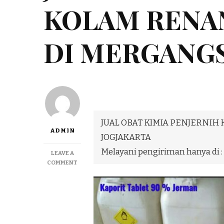
KOLAM RENA
DI MERGANGS
JUAL OBAT KIMIA PENJERNI
ADMIN
JOGJAKARTA
Melayani pengiriman hanya di :
LEAVE A
ON
COMMENT
JUAL
OBAT
KIMIA
PENJERNIH
KOLAM
RENANG