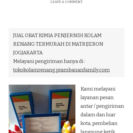
ON
LEAVE A COMMENT
JUAL
OBAT
KIMIA
PENJERNIH
KOLAM
JUAL OBAT KIMIA PENJERNIH KOLAM
RENANG
TERMURAH
RENANG TERMURAH DI MATRIJERON
DI
JOGJAKARTA
MATRIJERON
JOGJAKARTA
Melayani pengiriman hanya di :
tokokolamrenang.prambananfamily.com
Kami melayani
layanan pesan
antar / pengiriman
dalam dan luar
kota, pembelian
langsung ketik