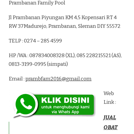
Prambanan Family Pool
Jl Prambanan Piyungan KM 4,5 Kopensari RT 4
RW 37Madurejo, Prambanan, Sleman DIY 55572
TELP : 0274 – 285 4599
HP /WA : 087834008328 (XL), 085 228215521 (AS),
0813-3199-0995 (simpati)
Email :
prambfam2016@gmail.com
Web
Link :
JUAL
OBAT