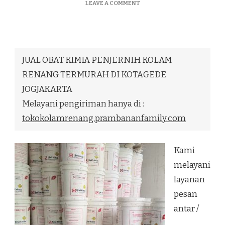
ON
LEAVE A COMMENT
JUAL
OBAT
KIMIA
PENJERNIH
KOLAM
JUAL OBAT KIMIA PENJERNIH KOLAM
RENANG
TERMURAH
RENANG TERMURAH DI KOTAGEDE
DI
JOGJAKARTA
KOTAGEDE
JOGJAKARTA
Melayani pengiriman hanya di :
tokokolamrenang.prambananfamily.com
Kami
melayani
layanan
pesan
antar /