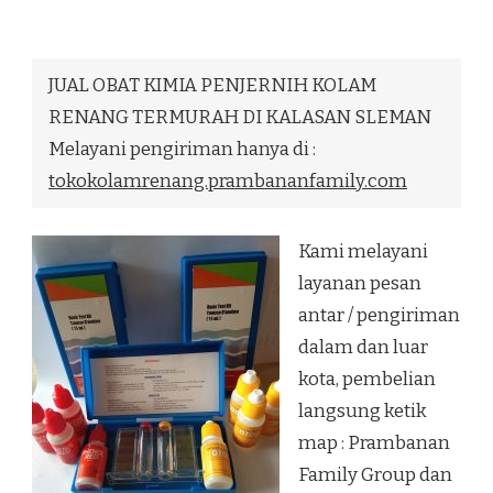
OBAT
KIMIA
PENJERNIH
KOLAM
JUAL OBAT KIMIA PENJERNIH KOLAM
RENANG
TERMURAH
RENANG TERMURAH DI KALASAN SLEMAN
DI
Melayani pengiriman hanya di :
KALASAN
SLEMAN
tokokolamrenang.prambananfamily.com
Kami melayani
layanan pesan
antar / pengiriman
dalam dan luar
kota, pembelian
langsung ketik
map : Prambanan
Family Group dan