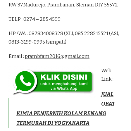
RW 37Madurejo, Prambanan, Sleman DIY 55572
TELP : 0274 – 285 4599
HP /WA : 087834008328 (XL), 085 228215521 (AS),
0813-3199-0995 (simpati)
Email :
prambfam2016@gmail.com
Web
Link :
JUAL
OBAT
KIMIA PENJERNIH KOLAM RENANG
TERMURAH DI YOGYAKARTA