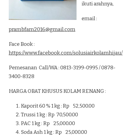
ikuti arahnya,
email :
prambfam2016@gmail.com
Face Book :
https://www.facebook.com/solusiairkolamhijau/
Pemesanan Call/WA : 0813-3199-0995 / 0878-
3400-8328
HARGA OBAT KHUSUS KOLAM RENANG :
Kaporit 60 % 1 kg : Rp 52,500.00
Trussi 1 kg : Rp 70,500.00
PAC 1 kg : Rp 25,000.00
Soda Ash 1 kg : Rp 25,000.00