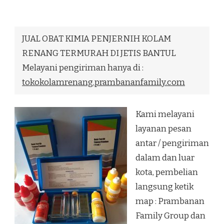
OBAT
KIMIA
PENJERNIH
KOLAM
JUAL OBAT KIMIA PENJERNIH KOLAM
RENANG
TERMURAH
RENANG TERMURAH DI JETIS BANTUL
DI
Melayani pengiriman hanya di :
JETIS
BANTUL
tokokolamrenang.prambananfamily.com
Kami melayani
layanan pesan
antar / pengiriman
dalam dan luar
kota, pembelian
langsung ketik
map : Prambanan
Family Group dan