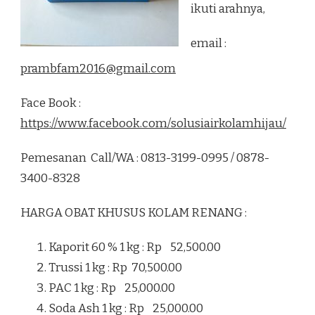
ikuti arahnya,
email :
prambfam2016@gmail.com
Face Book :
https://www.facebook.com/solusiairkolamhijau/
Pemesanan Call/WA : 0813-3199-0995 / 0878-
3400-8328
HARGA OBAT KHUSUS KOLAM RENANG :
Kaporit 60 % 1 kg : Rp 52,500.00
Trussi 1 kg : Rp 70,500.00
PAC 1 kg : Rp 25,000.00
Soda Ash 1 kg : Rp 25,000.00