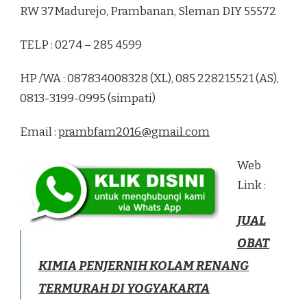
RW 37Madurejo, Prambanan, Sleman DIY 55572
TELP : 0274 – 285 4599
HP /WA : 087834008328 (XL), 085 228215521 (AS),
0813-3199-0995 (simpati)
Email :
prambfam2016@gmail.com
Web
Link :
JUAL
OBAT
KIMIA PENJERNIH KOLAM RENANG
TERMURAH DI YOGYAKARTA