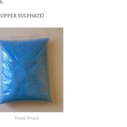
h.
 (COPPER SULPHATE)
Trussi /Prussi